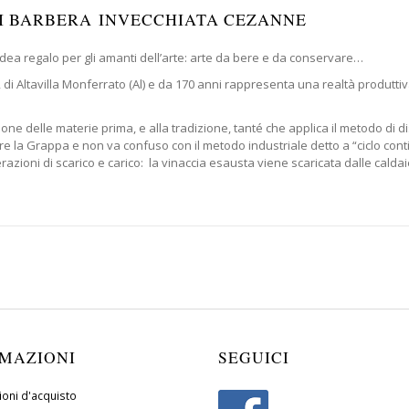
DI BARBERA INVECCHIATA CEZANNE
idea regalo per gli amanti dell’arte: arte da bere e da conservare…
se, di Altavilla Monferrato (Al) e da 170 anni rappresenta una realtà produt
one delle materie prima, e alla tradizione, tanté che applica il metodo di di
e la Grappa e non va confuso con il metodo industriale detto a “ciclo continu
azioni di scarico e carico: la vinaccia esausta viene scaricata dalle caldai
MAZIONI
SEGUICI
ioni d'acquisto