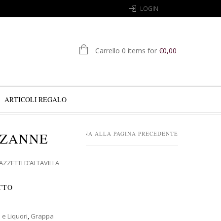
LOGIN
Carrello 0 items for
€
0,00
ARTICOLI REGALO
EZANNE
RITORNA ALLA PAGINA PRECEDENTE
ZZETTI D’ALTAVILLA
TTO
i e Liquori
,
Grappa