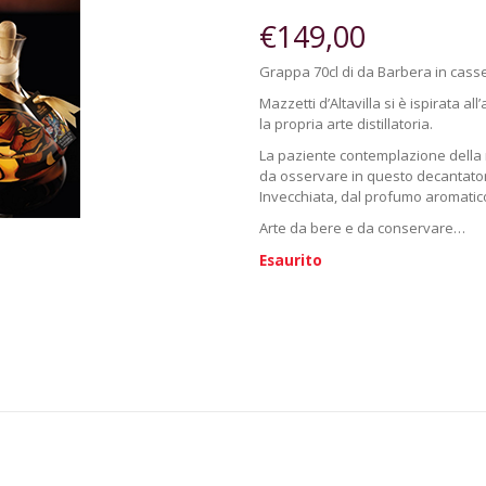
€
149,00
Grappa 70cl di da Barbera in casset
Mazzetti d’Altavilla si è ispirata al
la propria arte distillatoria.
La paziente contemplazione della n
da osservare in questo decantatore
Invecchiata, dal profumo aromatico e
Arte da bere e da conservare…
Esaurito