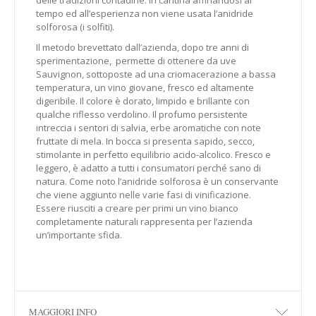
delle tradizioni contadine. In cantina affinandosi al
tempo ed all’esperienza non viene usata l’anidride
solforosa (i solfiti).
Il metodo brevettato dall’azienda, dopo tre anni di
sperimentazione, permette di ottenere da uve
Sauvignon, sottoposte ad una criomacerazione a bassa
temperatura, un vino giovane, fresco ed altamente
digeribile. Il colore è dorato, limpido e brillante con
qualche riflesso verdolino. Il profumo persistente
intreccia i sentori di salvia, erbe aromatiche con note
fruttate di mela. In bocca si presenta sapido, secco,
stimolante in perfetto equilibrio acido-alcolico. Fresco e
leggero, è adatto a tutti i consumatori perché sano di
natura. Come noto l’anidride solforosa è un conservante
che viene aggiunto nelle varie fasi di vinificazione.
Essere riusciti a creare per primi un vino bianco
completamente naturali rappresenta per l’azienda
un’importante sfida.
MAGGIORI INFO