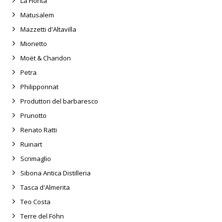
La Fiorita
Matusalem
Mazzetti d'Altavilla
Mionetto
Moët & Chandon
Petra
Philipponnat
Produttori del barbaresco
Prunotto
Renato Ratti
Ruinart
Scrimaglio
Sibona Antica Distilleria
Tasca d'Almerita
Teo Costa
Terre del Föhn