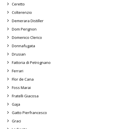
Ceretto
Colterenzio
Demerara Distiller
Dom Perignon
Domenico Clerico
Donnafugata
Drusian
Fattoria di Petrognano
Ferrari
Flor de Cana
Foss Marai
Fratelli Giacosa
Gaja
Gatto Pierfrancesco
Graci