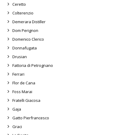
Ceretto
Colterenzio
Demerara Distiller
Dom Perignon
Domenico Clerico
Donnafugata
Drusian
Fattoria di Petrognano
Ferrari
Flor de Cana
Foss Marai
Fratelli Giacosa
Gaja
Gatto Pierfrancesco
Graci