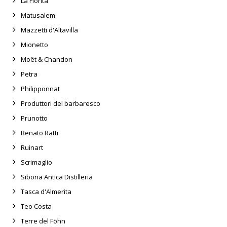
La Fiorita
Matusalem
Mazzetti d'Altavilla
Mionetto
Moët & Chandon
Petra
Philipponnat
Produttori del barbaresco
Prunotto
Renato Ratti
Ruinart
Scrimaglio
Sibona Antica Distilleria
Tasca d'Almerita
Teo Costa
Terre del Föhn